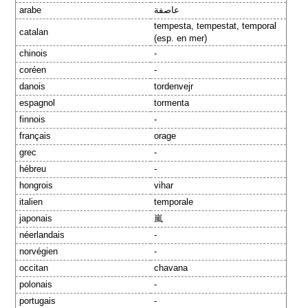
arabe
عاصفة
tempesta, tempestat, temporal
catalan
(esp. en mer)
chinois
-
coréen
-
danois
tordenvejr
espagnol
tormenta
finnois
-
français
orage
grec
-
hébreu
-
hongrois
vihar
italien
temporale
japonais
嵐
néerlandais
-
norvégien
-
occitan
chavana
polonais
-
portugais
-