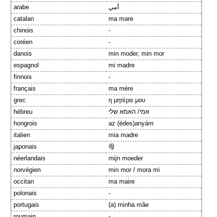
arabe
أمي
catalan
ma mare
chinois
-
coréen
-
danois
min moder, min mor
espagnol
mi madre
finnois
-
français
ma mère
grec
η μητέρα μου
hébreu
אמי/ האמא שלי
hongrois
az (édes)anyám
italien
mia madre
japonais
母
néerlandais
mijn moeder
norvégien
min mor / mora mi
occitan
ma maire
polonais
-
portugais
(a) minha mãe
roumain
-