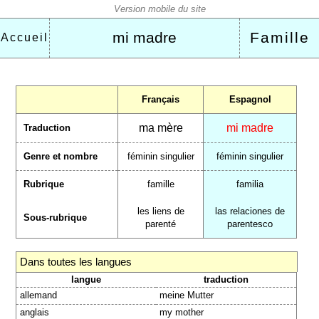
mi madre
Famille
Accueil
Français
Espagnol
ma mère
mi madre
Traduction
Genre et nombre
féminin singulier
féminin singulier
Rubrique
famille
familia
les liens de
las relaciones de
Sous-rubrique
parenté
parentesco
Dans toutes les langues
langue
traduction
allemand
meine Mutter
anglais
my mother