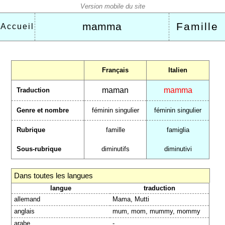
mamma
Famille
Accueil
Français
Italien
maman
mamma
Traduction
Genre et nombre
féminin singulier
féminin singulier
Rubrique
famille
famiglia
Sous-rubrique
diminutifs
diminutivi
Dans toutes les langues
langue
traduction
allemand
Mama, Mutti
anglais
mum, mom, mummy, mommy
arabe
-