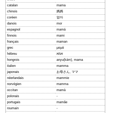
catalan
mama
chinois
媽媽
coréen
엄마
danois
mor
espagnol
mamá
finnois
mami
français
maman
grec
μαμά
hébreu
אמא
hongrois
anyu(kám), mama
italien
mamma
japonais
お母さん, ママ
néerlandais
mammie
norvégien
mamma
occitan
mamà
polonais
-
portugais
mamãe
roumain
-