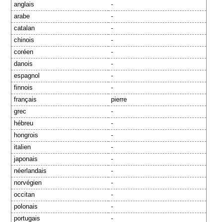
anglais
-
arabe
-
catalan
-
chinois
-
coréen
-
danois
-
espagnol
-
finnois
-
français
pierre
grec
-
hébreu
-
hongrois
-
italien
-
japonais
-
néerlandais
-
norvégien
-
occitan
-
polonais
-
portugais
-