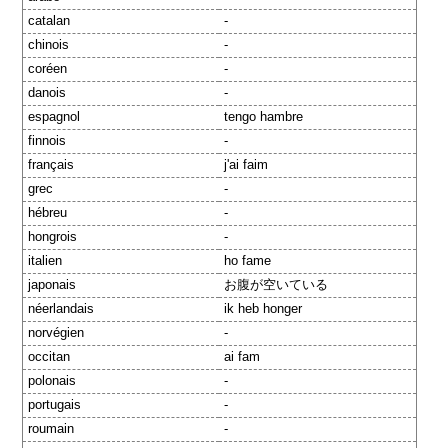
catalan
-
chinois
-
coréen
-
danois
-
espagnol
tengo hambre
finnois
-
français
j'ai faim
grec
-
hébreu
-
hongrois
-
italien
ho fame
japonais
お腹が空いている
néerlandais
ik heb honger
norvégien
-
occitan
ai fam
polonais
-
portugais
-
roumain
-