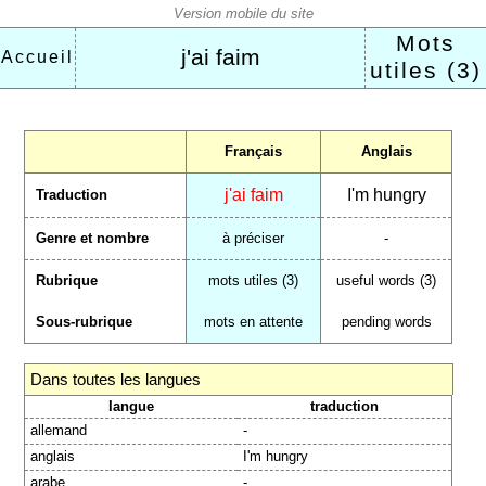
Mots
j'ai faim
Accueil
utiles (3)
Français
Anglais
j'ai faim
I'm hungry
Traduction
Genre et nombre
à préciser
-
Rubrique
mots utiles (3)
useful words (3)
Sous-rubrique
mots en attente
pending words
Dans toutes les langues
langue
traduction
allemand
-
anglais
I'm hungry
arabe
-