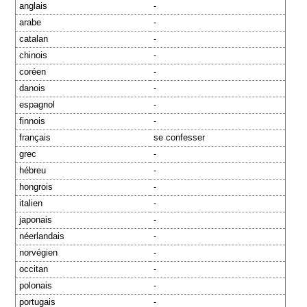
anglais
-
arabe
-
catalan
-
chinois
-
coréen
-
danois
-
espagnol
-
finnois
-
français
se confesser
grec
-
hébreu
-
hongrois
-
italien
-
japonais
-
néerlandais
-
norvégien
-
occitan
-
polonais
-
portugais
-