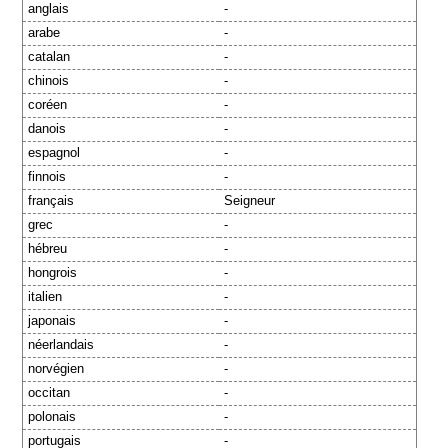
anglais
-
arabe
-
catalan
-
chinois
-
coréen
-
danois
-
espagnol
-
finnois
-
français
Seigneur
grec
-
hébreu
-
hongrois
-
italien
-
japonais
-
néerlandais
-
norvégien
-
occitan
-
polonais
-
portugais
-