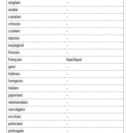
anglais
-
arabe
-
catalan
-
chinois
-
coréen
-
danois
-
espagnol
-
finnois
-
français
basilique
grec
-
hébreu
-
hongrois
-
italien
-
japonais
-
néerlandais
-
norvégien
-
occitan
-
polonais
-
portugais
-