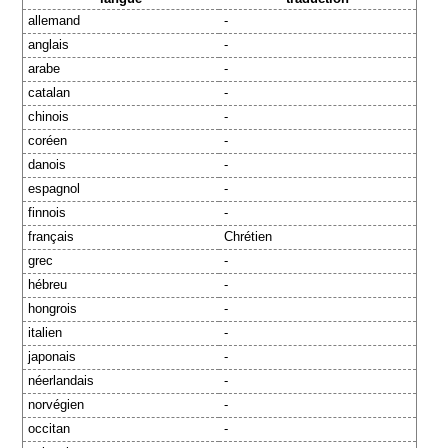
allemand
-
anglais
-
arabe
-
catalan
-
chinois
-
coréen
-
danois
-
espagnol
-
finnois
-
français
Chrétien
grec
-
hébreu
-
hongrois
-
italien
-
japonais
-
néerlandais
-
norvégien
-
occitan
-