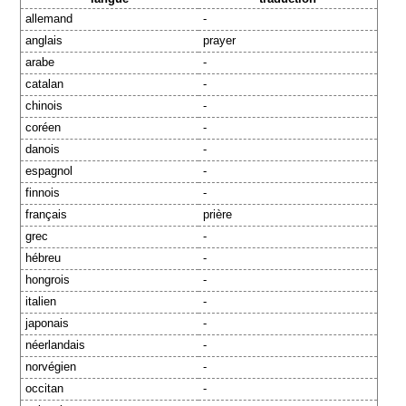
allemand
-
anglais
prayer
arabe
-
catalan
-
chinois
-
coréen
-
danois
-
espagnol
-
finnois
-
français
prière
grec
-
hébreu
-
hongrois
-
italien
-
japonais
-
néerlandais
-
norvégien
-
occitan
-