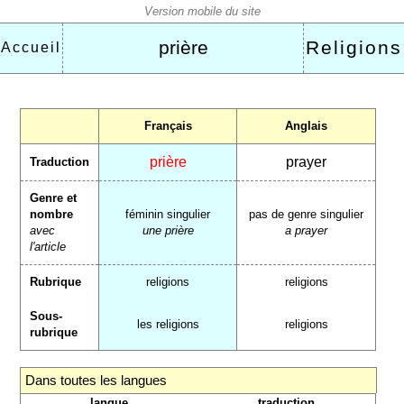
prière
Religions
Accueil
Français
Anglais
prière
prayer
Traduction
Genre et
nombre
féminin singulier
pas de genre singulier
avec
une prière
a prayer
l'article
Rubrique
religions
religions
Sous-
les religions
religions
rubrique
Dans toutes les langues
langue
traduction