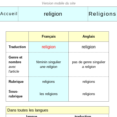
religion
Religions
Accueil
Français
Anglais
religion
religion
Traduction
Genre et
nombre
féminin singulier
pas de genre singulier
avec
une religion
a religion
l'article
Rubrique
religions
religions
Sous-
les religions
religions
rubrique
Dans toutes les langues
langue
traduction