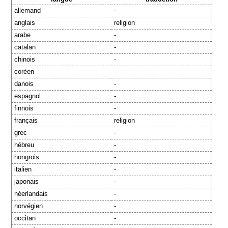
allemand
-
anglais
religion
arabe
-
catalan
-
chinois
-
coréen
-
danois
-
espagnol
-
finnois
-
français
religion
grec
-
hébreu
-
hongrois
-
italien
-
japonais
-
néerlandais
-
norvégien
-
occitan
-