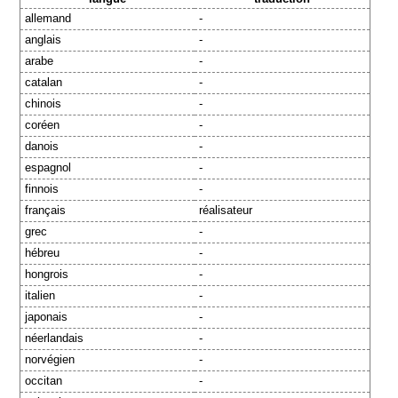
allemand
-
anglais
-
arabe
-
catalan
-
chinois
-
coréen
-
danois
-
espagnol
-
finnois
-
français
réalisateur
grec
-
hébreu
-
hongrois
-
italien
-
japonais
-
néerlandais
-
norvégien
-
occitan
-