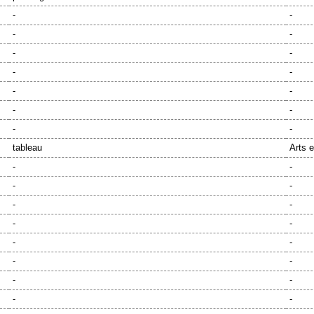
-
-
-
-
-
-
-
-
-
-
-
-
-
-
tableau
Arts e
-
-
-
-
-
-
-
-
-
-
-
-
-
-
-
-