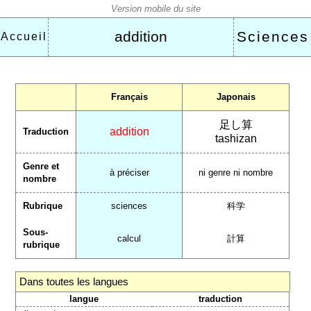
addition
Sciences
Accueil
Français
Japonais
足し算
addition
Traduction
tashizan
Genre et
à préciser
ni genre ni nombre
nombre
Rubrique
sciences
科学
Sous-
calcul
計算
rubrique
Dans toutes les langues
langue
traduction