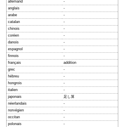
allemand
-
anglais
-
arabe
-
catalan
-
chinois
-
coréen
-
danois
-
espagnol
-
finnois
-
français
addition
grec
-
hébreu
-
hongrois
-
italien
-
japonais
足し算
néerlandais
-
norvégien
-
occitan
-
polonais
-