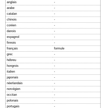
anglais
-
arabe
-
catalan
-
chinois
-
coréen
-
danois
-
espagnol
-
finnois
-
français
formule
grec
-
hébreu
-
hongrois
-
italien
-
japonais
-
néerlandais
-
norvégien
-
occitan
-
polonais
-
portugais
-