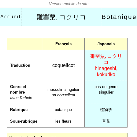
Botanique
雛罌粟, コクリコ
Accueil
Français
Japonais
雛罌粟, コクリ
コ
coquelicot
Traduction
hinageshi,
kokuriko
Genre et
pas de genre
masculin singulier
nombre
singulier
un coquelicot
avec l'article
-
Rubrique
botanique
植物学
Sous-rubrique
les fleurs
草花