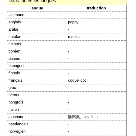
Dans toutes les langues
langue
traduction
allemand
-
anglais
poppy
arabe
-
catalan
rosella
chinois
-
coréen
-
danois
-
espagnol
-
finnois
-
français
coquelicot
grec
-
hébreu
-
hongrois
-
italien
-
japonais
雛罌粟, コクリコ
néerlandais
-
norvégien
-