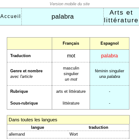
Arts et
palabra
Accueil
littérature
Français
Espagnol
mot
palabra
Traduction
masculin
Genre et nombre
féminin singulier
singulier
avec l'article
una palabra
un mot
Rubrique
arts et littérature
-
Sous-rubrique
littérature
-
Dans toutes les langues
langue
traduction
allemand
Wort