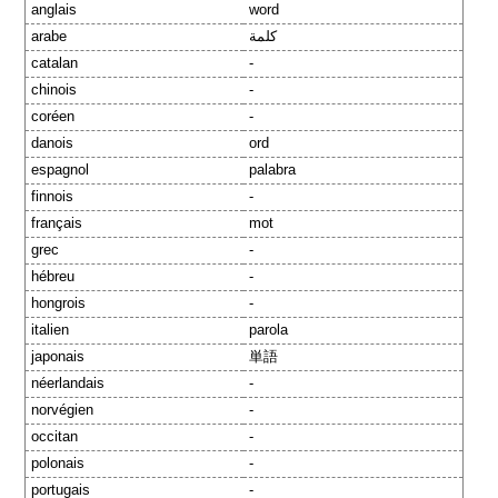
anglais
word
arabe
كلمة
catalan
-
chinois
-
coréen
-
danois
ord
espagnol
palabra
finnois
-
français
mot
grec
-
hébreu
-
hongrois
-
italien
parola
japonais
単語
néerlandais
-
norvégien
-
occitan
-
polonais
-
portugais
-