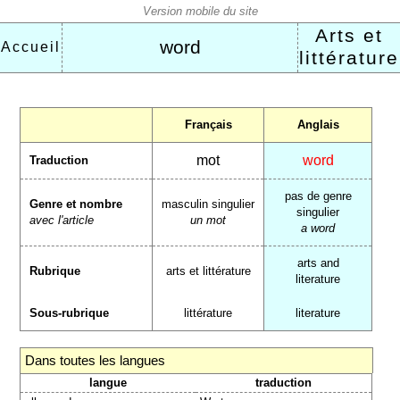
Arts et
word
Accueil
littérature
Français
Anglais
mot
word
Traduction
pas de genre
Genre et nombre
masculin singulier
singulier
avec l'article
un mot
a word
arts and
Rubrique
arts et littérature
literature
Sous-rubrique
littérature
literature
Dans toutes les langues
langue
traduction