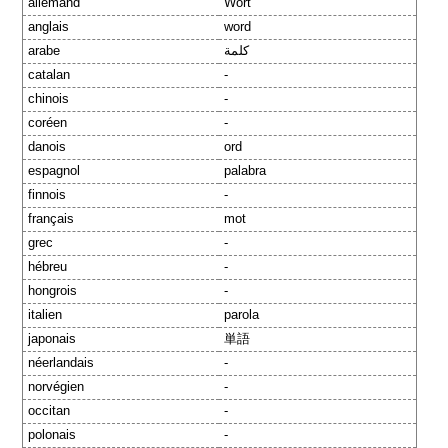
allemand
Wort
anglais
word
arabe
كلمة
catalan
-
chinois
-
coréen
-
danois
ord
espagnol
palabra
finnois
-
français
mot
grec
-
hébreu
-
hongrois
-
italien
parola
japonais
単語
néerlandais
-
norvégien
-
occitan
-
polonais
-