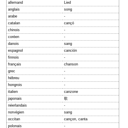
allemand
Lied
anglais
song
arabe
-
catalan
cançó
chinois
-
coréen
-
danois
sang
espagnol
canción
finnois
-
français
chanson
grec
-
hébreu
-
hongrois
-
italien
canzone
japonais
歌
néerlandais
-
norvégien
sang
occitan
cançon, canta
polonais
-