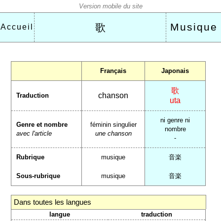
Musique
歌
Accueil
Français
Japonais
歌
chanson
Traduction
uta
ni genre ni
Genre et nombre
féminin singulier
nombre
avec l'article
une chanson
-
Rubrique
musique
音楽
Sous-rubrique
musique
音楽
Dans toutes les langues
langue
traduction