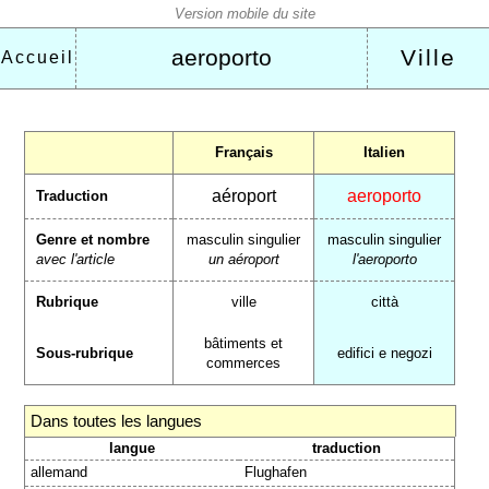
aeroporto
Ville
Accueil
Français
Italien
aéroport
aeroporto
Traduction
Genre et nombre
masculin singulier
masculin singulier
avec l'article
un aéroport
l'aeroporto
Rubrique
ville
città
bâtiments et
Sous-rubrique
edifici e negozi
commerces
Dans toutes les langues
langue
traduction
allemand
Flughafen