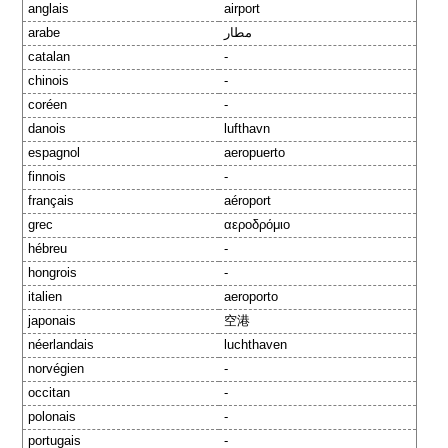
anglais
airport
arabe
مطار
catalan
-
chinois
-
coréen
-
danois
lufthavn
espagnol
aeropuerto
finnois
-
français
aéroport
grec
αεροδρόμιο
hébreu
-
hongrois
-
italien
aeroporto
japonais
空港
néerlandais
luchthaven
norvégien
-
occitan
-
polonais
-
portugais
-