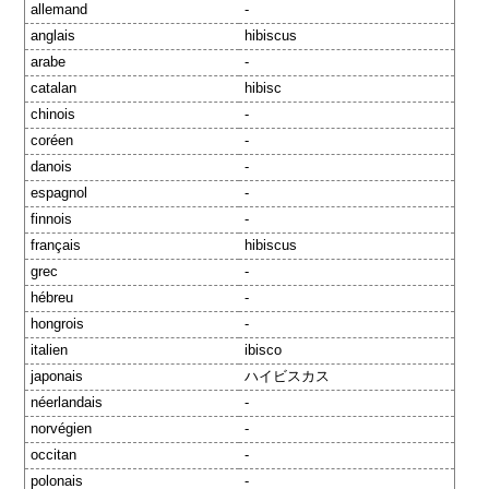
allemand
-
anglais
hibiscus
arabe
-
catalan
hibisc
chinois
-
coréen
-
danois
-
espagnol
-
finnois
-
français
hibiscus
grec
-
hébreu
-
hongrois
-
italien
ibisco
japonais
ハイビスカス
néerlandais
-
norvégien
-
occitan
-
polonais
-