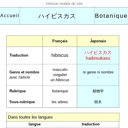
Botanique
ハイビスカス
Accueil
Français
Japonais
ハイビスカス
hibiscus
Traduction
haibisukasu
masculin
Genre et nombre
ni genre ni nombre
singulier
avec l'article
-
un hibiscus
Rubrique
botanique
植物学
Sous-rubrique
les arbres
樹木
Dans toutes les langues
langue
traduction