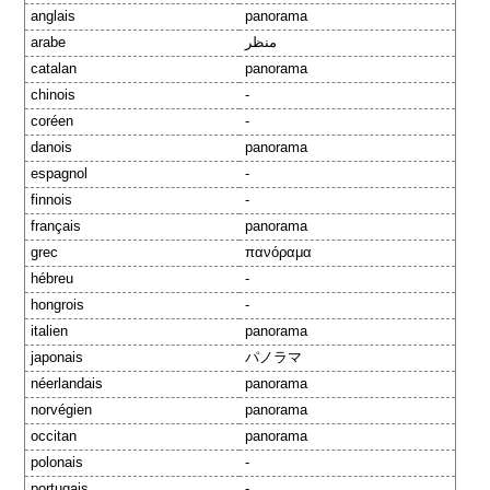
anglais
panorama
arabe
منظر
catalan
panorama
chinois
-
coréen
-
danois
panorama
espagnol
-
finnois
-
français
panorama
grec
πανόραμα
hébreu
-
hongrois
-
italien
panorama
japonais
パノラマ
néerlandais
panorama
norvégien
panorama
occitan
panorama
polonais
-
portugais
-