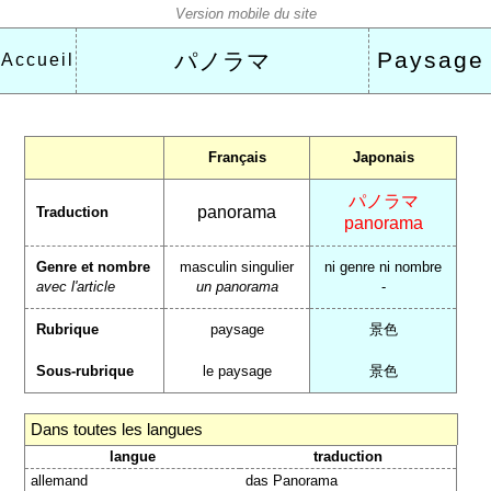
Paysage
パノラマ
Accueil
Français
Japonais
パノラマ
panorama
Traduction
panorama
Genre et nombre
masculin singulier
ni genre ni nombre
avec l'article
un panorama
-
Rubrique
paysage
景色
Sous-rubrique
le paysage
景色
Dans toutes les langues
langue
traduction
allemand
das Panorama