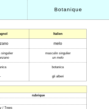
Botanique
agnol
Italien
zano
melo
 singulier
masculin singulier
anzano
un melo
ánica
botanica
-
gli alberi
rubrique
y / Trees