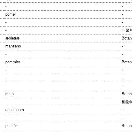
-
-
pomer
-
-
-
-
식물학
æbletræ
Botan
manzano
-
-
-
pommier
Botan
-
-
-
-
-
-
melo
Botani
-
植物学
appelboom
-
-
-
pomièr
Botan