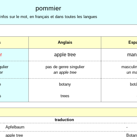
pommier
Infos sur le mot, en français et dans toutes les langues
s
Anglais
Esp
r
apple tree
man
ulier
pas de genre singulier
masculin
er
an apple tree
un m
e
botany
bot
s
trees
traduction
Apfelbaum
-
apple tree
Botan