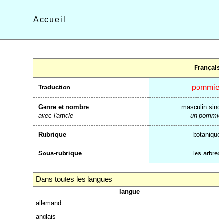
Accueil
Françai
pommie
Traduction
Genre et nombre
masculin sing
avec l'article
un pommi
Rubrique
botaniqu
Sous-rubrique
les arbre
Dans toutes les langues
langue
allemand
anglais