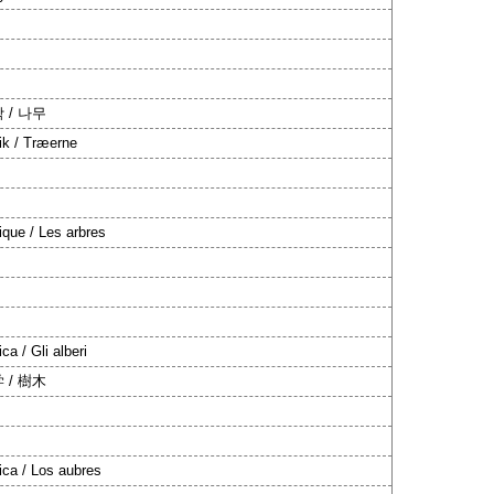
 / 나무
ik / Træerne
ique / Les arbres
ca / Gli alberi
 / 樹木
ica / Los aubres