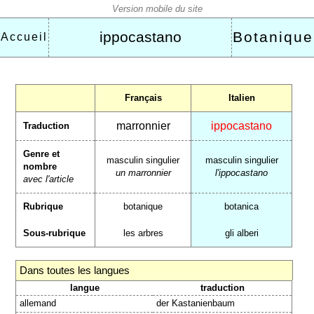
ippocastano
Botanique
Accueil
Français
Italien
marronnier
ippocastano
Traduction
Genre et
masculin singulier
masculin singulier
nombre
un marronnier
l'ippocastano
avec l'article
Rubrique
botanique
botanica
Sous-rubrique
les arbres
gli alberi
Dans toutes les langues
langue
traduction
allemand
der Kastanienbaum