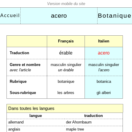
acero
Botanique
Accueil
Français
Italien
érable
acero
Traduction
Genre et nombre
masculin singulier
masculin singulier
avec l'article
un érable
l'acero
Rubrique
botanique
botanica
Sous-rubrique
les arbres
gli alberi
Dans toutes les langues
langue
traduction
allemand
der Ahornbaum
anglais
maple tree