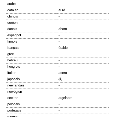
arabe
-
catalan
auró
chinois
-
coréen
-
danois
ahorn
espagnol
-
finnois
-
français
érable
grec
-
hébreu
-
hongrois
-
italien
acero
japonais
楓
néerlandais
-
norvégien
-
occitan
argelabre
polonais
-
portugais
-
roumain
-