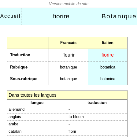
fiorire
Botanique
Accueil
Français
Italien
fleurir
fiorire
Traduction
Rubrique
botanique
botanica
Sous-rubrique
botanique
botanica
Dans toutes les langues
langue
traduction
allemand
-
anglais
to bloom
arabe
-
catalan
florir