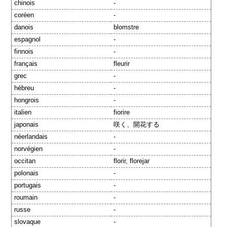
chinois
-
coréen
-
danois
blomstre
espagnol
-
finnois
-
français
fleurir
grec
-
hébreu
-
hongrois
-
italien
fiorire
japonais
咲く、開花する
néerlandais
-
norvégien
-
occitan
florir, florejar
polonais
-
portugais
-
roumain
-
russe
-
slovaque
-