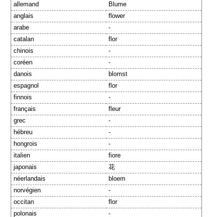
allemand
Blume
anglais
flower
arabe
-
catalan
flor
chinois
-
coréen
-
danois
blomst
espagnol
flor
finnois
-
français
fleur
grec
-
hébreu
-
hongrois
-
italien
fiore
japonais
花
néerlandais
bloem
norvégien
-
occitan
flor
polonais
-