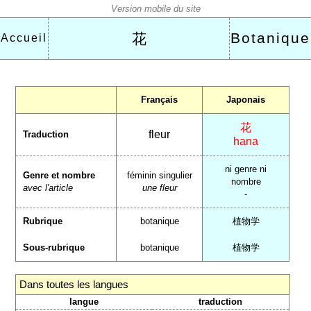
Botanique
花
Accueil
Français
Japonais
花
fleur
Traduction
hana
ni genre ni
Genre et nombre
féminin singulier
nombre
avec l'article
une fleur
-
Rubrique
botanique
植物学
Sous-rubrique
botanique
植物学
Dans toutes les langues
langue
traduction