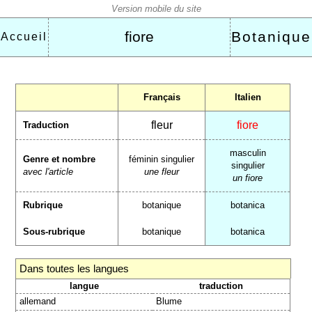
fiore
Botanique
Accueil
Français
Italien
fleur
fiore
Traduction
masculin
Genre et nombre
féminin singulier
singulier
avec l'article
une fleur
un fiore
Rubrique
botanique
botanica
Sous-rubrique
botanique
botanica
Dans toutes les langues
langue
traduction
allemand
Blume