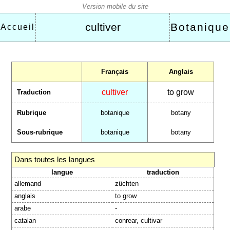
cultiver
Botanique
Accueil
Français
Anglais
cultiver
to grow
Traduction
Rubrique
botanique
botany
Sous-rubrique
botanique
botany
Dans toutes les langues
langue
traduction
allemand
züchten
anglais
to grow
arabe
-
catalan
conrear, cultivar