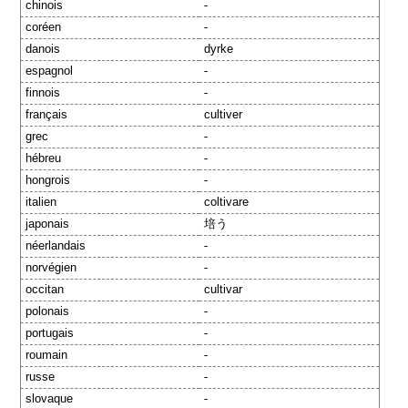
chinois
-
coréen
-
danois
dyrke
espagnol
-
finnois
-
français
cultiver
grec
-
hébreu
-
hongrois
-
italien
coltivare
japonais
培う
néerlandais
-
norvégien
-
occitan
cultivar
polonais
-
portugais
-
roumain
-
russe
-
slovaque
-