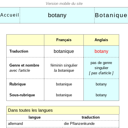
botany
Botanique
Accueil
Français
Anglais
botanique
botany
Traduction
pas de genre
Genre et nombre
féminin singulier
singulier
avec l'article
la botanique
[ pas d'article ]
Rubrique
botanique
botany
Sous-rubrique
botanique
botany
Dans toutes les langues
langue
traduction
allemand
die Pflanzenkunde