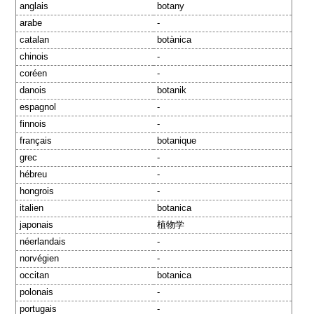
anglais
botany
arabe
-
catalan
botànica
chinois
-
coréen
-
danois
botanik
espagnol
-
finnois
-
français
botanique
grec
-
hébreu
-
hongrois
-
italien
botanica
japonais
植物学
néerlandais
-
norvégien
-
occitan
botanica
polonais
-
portugais
-