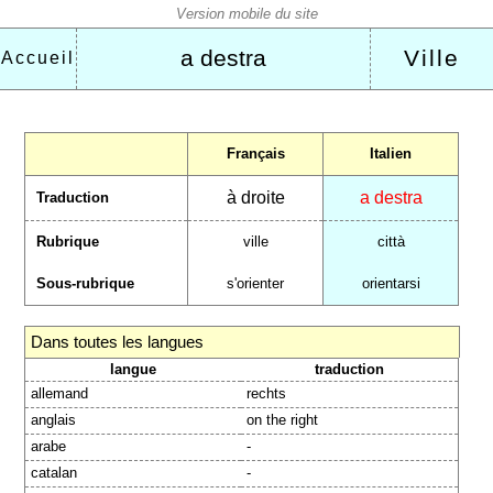
a destra
Ville
Accueil
Français
Italien
à droite
a destra
Traduction
Rubrique
ville
città
Sous-rubrique
s'orienter
orientarsi
Dans toutes les langues
langue
traduction
allemand
rechts
anglais
on the right
arabe
-
catalan
-