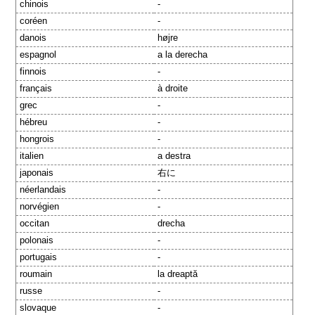
chinois
-
coréen
-
danois
højre
espagnol
a la derecha
finnois
-
français
à droite
grec
-
hébreu
-
hongrois
-
italien
a destra
japonais
右に
néerlandais
-
norvégien
-
occitan
drecha
polonais
-
portugais
-
roumain
la dreaptă
russe
-
slovaque
-