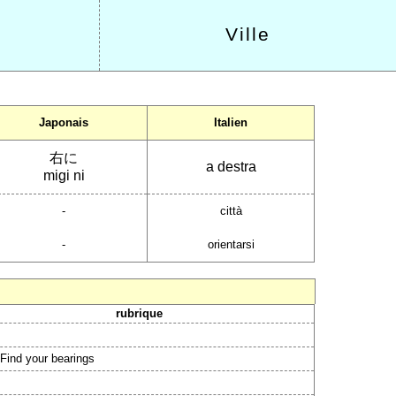
Ville
Japonais
Italien
右に
a destra
migi ni
-
città
-
orientarsi
rubrique
 Find your bearings