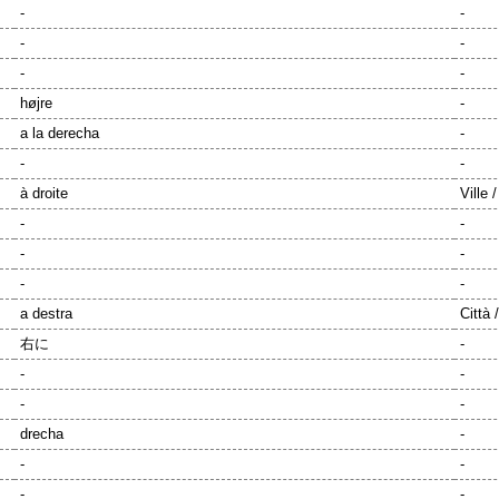
-
-
-
-
-
-
højre
-
a la derecha
-
-
-
à droite
Ville 
-
-
-
-
-
-
a destra
Città 
右に
-
-
-
-
-
drecha
-
-
-
-
-