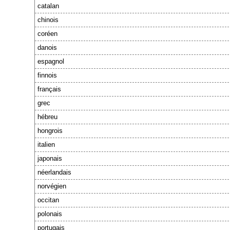
catalan
chinois
coréen
danois
espagnol
finnois
français
grec
hébreu
hongrois
italien
japonais
néerlandais
norvégien
occitan
polonais
portugais