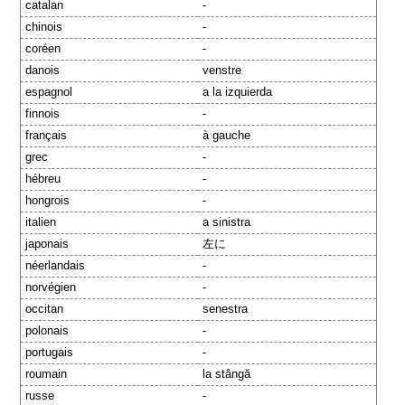
catalan
-
chinois
-
coréen
-
danois
venstre
espagnol
a la izquierda
finnois
-
français
à gauche
grec
-
hébreu
-
hongrois
-
italien
a sinistra
japonais
左に
néerlandais
-
norvégien
-
occitan
senestra
polonais
-
portugais
-
roumain
la stângă
russe
-