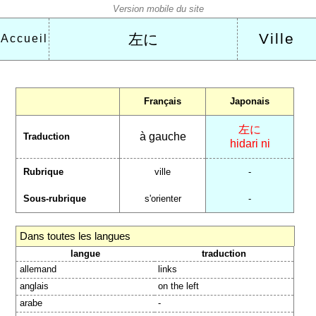
Ville
左に
Accueil
Français
Japonais
左に
à gauche
Traduction
hidari ni
Rubrique
ville
-
Sous-rubrique
s'orienter
-
Dans toutes les langues
langue
traduction
allemand
links
anglais
on the left
arabe
-