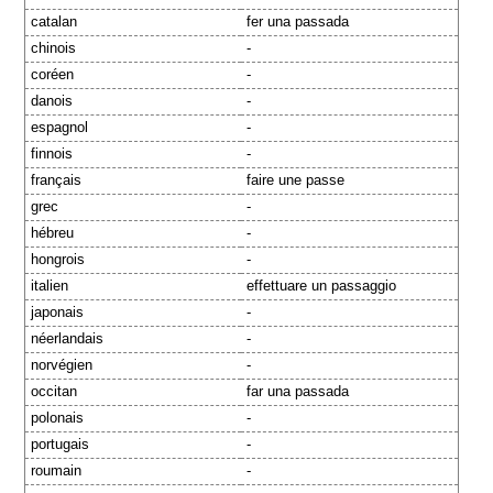
catalan
fer una passada
chinois
-
coréen
-
danois
-
espagnol
-
finnois
-
français
faire une passe
grec
-
hébreu
-
hongrois
-
italien
effettuare un passaggio
japonais
-
néerlandais
-
norvégien
-
occitan
far una passada
polonais
-
portugais
-
roumain
-