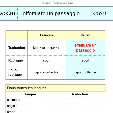
effettuare un passaggio
Sport
Accueil
Français
Italien
effettuare un
faire une passe
Traduction
passaggio
Rubrique
sport
sport
Sous-
sports collectifs
sport collettivi
rubrique
Dans toutes les langues
langue
traduction
allemand
-
anglais
-
arabe
-