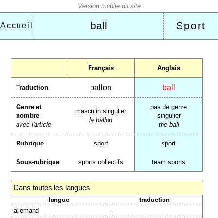
ball
Sport
Accueil
Français
Anglais
ballon
ball
Traduction
Genre et
pas de genre
masculin singulier
nombre
singulier
le ballon
avec l'article
the ball
Rubrique
sport
sport
Sous-rubrique
sports collectifs
team sports
Dans toutes les langues
langue
traduction
allemand
-