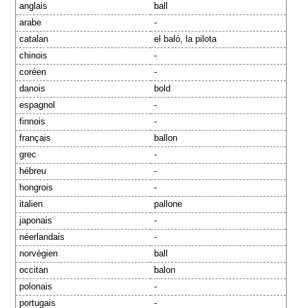
anglais
ball
arabe
-
catalan
el baló, la pilota
chinois
-
coréen
-
danois
bold
espagnol
-
finnois
-
français
ballon
grec
-
hébreu
-
hongrois
-
italien
pallone
japonais
-
néerlandais
-
norvégien
ball
occitan
balon
polonais
-
portugais
-