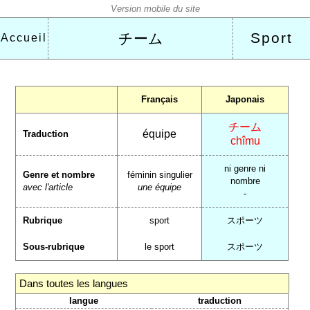
Sport
チーム
Accueil
Français
Japonais
チーム
équipe
Traduction
chîmu
ni genre ni
Genre et nombre
féminin singulier
nombre
avec l'article
une équipe
-
Rubrique
sport
スポーツ
Sous-rubrique
le sport
スポーツ
Dans toutes les langues
langue
traduction