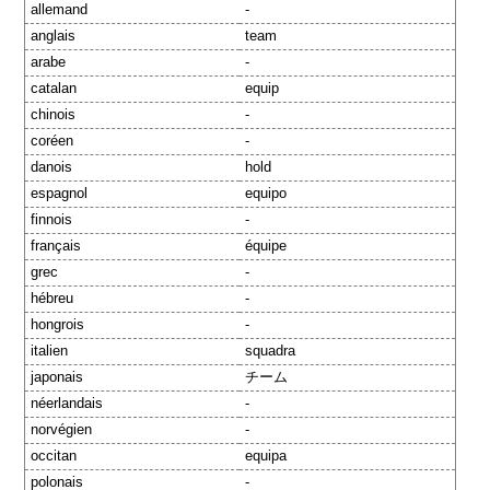
allemand
-
anglais
team
arabe
-
catalan
equip
chinois
-
coréen
-
danois
hold
espagnol
equipo
finnois
-
français
équipe
grec
-
hébreu
-
hongrois
-
italien
squadra
japonais
チーム
néerlandais
-
norvégien
-
occitan
equipa
polonais
-