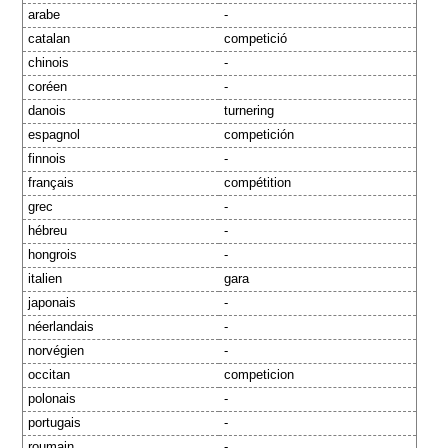
arabe
-
catalan
competició
chinois
-
coréen
-
danois
turnering
espagnol
competición
finnois
-
français
compétition
grec
-
hébreu
-
hongrois
-
italien
gara
japonais
-
néerlandais
-
norvégien
-
occitan
competicion
polonais
-
portugais
-
roumain
-