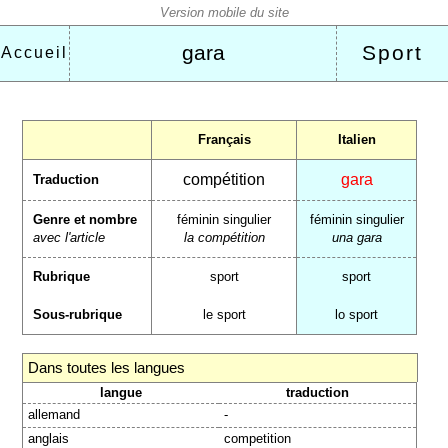
gara
Sport
Accueil
Français
Italien
compétition
gara
Traduction
Genre et nombre
féminin singulier
féminin singulier
avec l'article
la compétition
una gara
Rubrique
sport
sport
Sous-rubrique
le sport
lo sport
Dans toutes les langues
langue
traduction
allemand
-
anglais
competition