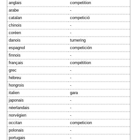
anglais
competition
arabe
-
catalan
competició
chinois
-
coréen
-
danois
turnering
espagnol
competición
finnois
-
français
compétition
grec
-
hébreu
-
hongrois
-
italien
gara
japonais
-
néerlandais
-
norvégien
-
occitan
competicion
polonais
-
portugais
-