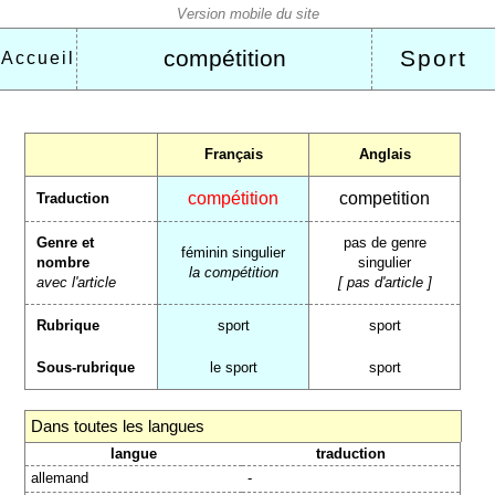
compétition
Sport
Accueil
Français
Anglais
compétition
competition
Traduction
Genre et
pas de genre
féminin singulier
nombre
singulier
la compétition
avec l'article
[ pas d'article ]
Rubrique
sport
sport
Sous-rubrique
le sport
sport
Dans toutes les langues
langue
traduction
allemand
-