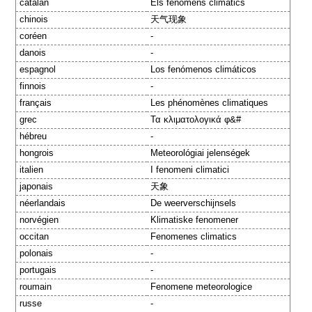
catalan
Els fenòmens climàtics
chinois
天气现象
coréen
-
danois
-
espagnol
Los fenómenos climáticos
finnois
-
français
Les phénomènes climatiques
grec
Τα κλιματολογικά φ&#
hébreu
-
hongrois
Meteorológiai jelenségek
italien
I fenomeni climatici
japonais
天象
néerlandais
De weerverschijnsels
norvégien
Klimatiske fenomener
occitan
Fenomenes climatics
polonais
-
portugais
-
roumain
Fenomene meteorologice
russe
-