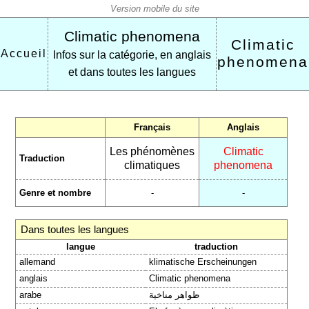
Climatic phenomena
Climatic
Accueil
Infos sur la catégorie, en anglais
phenomena
et dans toutes les langues
Français
Anglais
Les phénomènes
Climatic
Traduction
climatiques
phenomena
Genre et nombre
-
-
Dans toutes les langues
langue
traduction
allemand
klimatische Erscheinungen
anglais
Climatic phenomena
arabe
ظواهر مناخية