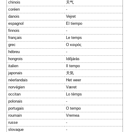
chinois
天气
coréen
-
danois
Vejret
espagnol
El tiempo
finnois
-
français
Le temps
grec
Ο καιρός
hébreu
-
hongrois
Időjárás
italien
Il tempo
japonais
天気
néerlandais
Het weer
norvégien
Været
occitan
Lo tèmps
polonais
-
portugais
O tempo
roumain
Vremea
russe
-
slovaque
-