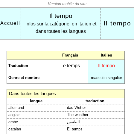
Il tempo
Il tempo
Accueil
Infos sur la catégorie, en italien et
dans toutes les langues
Français
Italien
Le temps
Il tempo
Traduction
Genre et nombre
-
masculin singulier
Dans toutes les langues
langue
traduction
allemand
das Wetter
anglais
The weather
arabe
الطقس
catalan
El temps