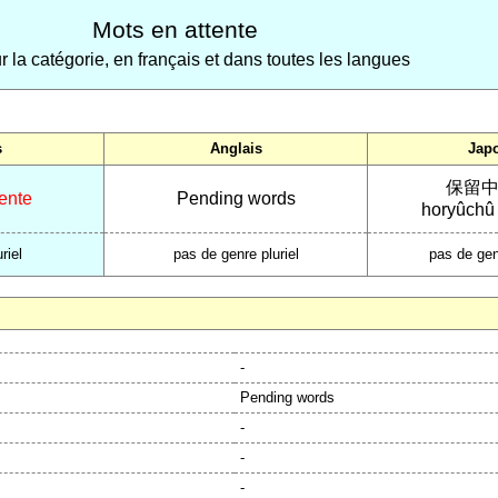
Mots en attente
ur la catégorie, en français et dans toutes les langues
s
Anglais
Jap
保留
tente
Pending words
horyûchû
riel
pas de genre pluriel
pas de gen
-
Pending words
-
-
-