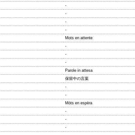
-
-
-
-
Mots en attente
-
-
-
Parole in attesa
保留中の言葉
-
-
Mòts en espèra
-
-
-