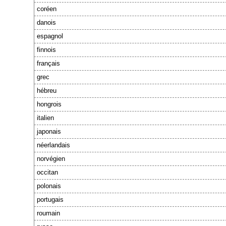
coréen
danois
espagnol
finnois
français
grec
hébreu
hongrois
italien
japonais
néerlandais
norvégien
occitan
polonais
portugais
roumain