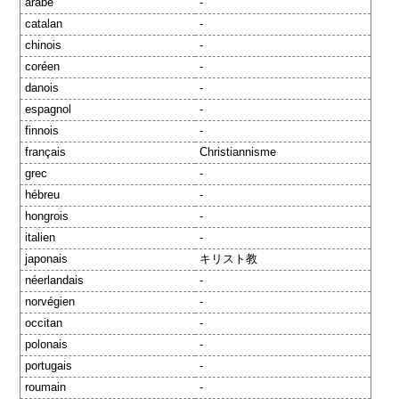
arabe
-
catalan
-
chinois
-
coréen
-
danois
-
espagnol
-
finnois
-
français
Christiannisme
grec
-
hébreu
-
hongrois
-
italien
-
japonais
キリスト教
néerlandais
-
norvégien
-
occitan
-
polonais
-
portugais
-
roumain
-