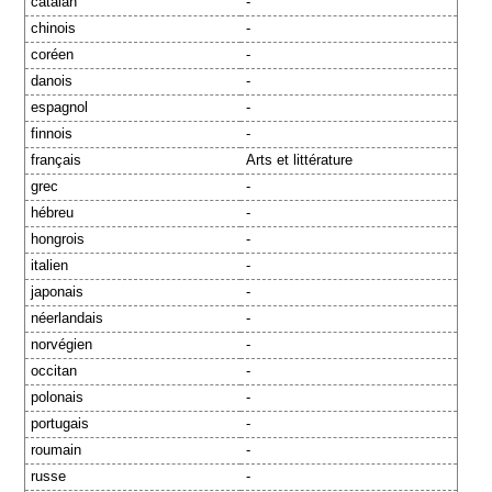
catalan
-
chinois
-
coréen
-
danois
-
espagnol
-
finnois
-
français
Arts et littérature
grec
-
hébreu
-
hongrois
-
italien
-
japonais
-
néerlandais
-
norvégien
-
occitan
-
polonais
-
portugais
-
roumain
-
russe
-