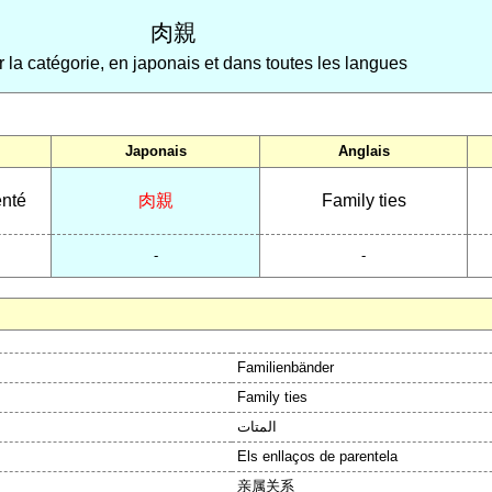
肉親
r la catégorie, en japonais et dans toutes les langues
Japonais
Anglais
enté
肉親
Family ties
-
-
Familienbänder
Family ties
المتات
Els enllaços de parentela
亲属关系