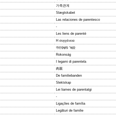
가족관계
Slægtskabet
Las relaciones de parentesco
-
Les liens de parenté
Η συγγένεια
קֶשֶׁר מִשֶּׁפָּחַתִּי
Rokonság
I legami di parentela
肉親
De familiebanden
Slektskap
Lei liames de parentatgi
-
Ligações de família
Legături de familie