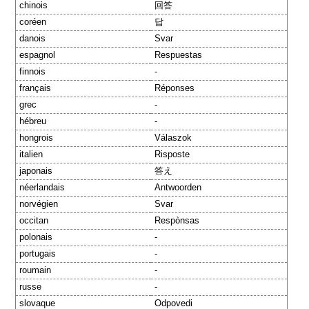
chinois
回答
coréen
답
danois
Svar
espagnol
Respuestas
finnois
-
français
Réponses
grec
-
hébreu
-
hongrois
Válaszok
italien
Risposte
japonais
答え
néerlandais
Antwoorden
norvégien
Svar
occitan
Respònsas
polonais
-
portugais
-
roumain
-
russe
-
slovaque
Odpovedi