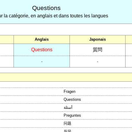
Questions
ur la catégorie, en anglais et dans toutes les langues
Anglais
Japonais
Questions
質問
-
-
Fragen
Questions
أسئلة
Preguntes
问题
질문