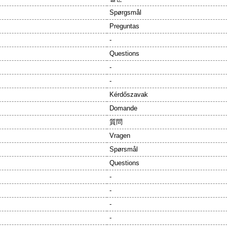
Spørgsmål
Preguntas
-
Questions
-
-
Kérdőszavak
Domande
質問
Vragen
Spørsmål
Questions
-
-
-
-