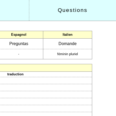
Questions
Espagnol
Italien
Preguntas
Domande
-
féminin pluriel
traduction