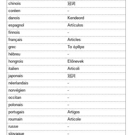
chinois
冠词
coréen
-
danois
Kendeord
espagnol
Artículos
finnois
-
français
Articles
grec
Τα άρθρα
hébreu
-
hongrois
Előnevek
italien
Articoli
japonais
冠詞
néerlandais
-
norvégien
-
occitan
-
polonais
-
portugais
Artigos
roumain
Articole
russe
-
slovaque
-