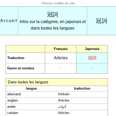
冠詞
冠詞
Accueil
Infos sur la catégorie, en japonais et
dans toutes les langues
Français
Japonais
Articles
冠詞
Traduction
Genre et nombre
-
-
Dans toutes les langues
langue
traduction
allemand
Artikeln
anglais
Articles
arabe
أدوات
catalan
Articles