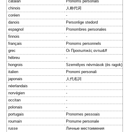
catalan
Pronoms personals
chinois
人称代词
coréen
-
danois
Personlige stedord
espagnol
Pronombres personales
finnois
-
français
Pronoms personnels
grec
Οι Προσωπικές αντω&#
hébreu
-
hongrois
Személyes névmások (és ragok)
italien
Pronomi personali
japonais
人代名詞
néerlandais
-
norvégien
-
occitan
-
polonais
-
portugais
Pronomes pessoais
roumain
Pronume personale
russe
Личные местоимения